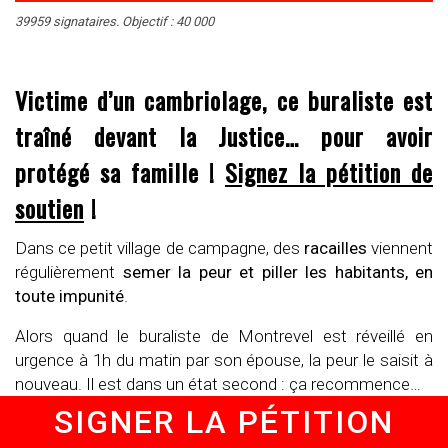
39959 signataires. Objectif : 40 000
Victime d’un cambriolage, ce buraliste est
traîné devant la Justice… pour avoir
protégé sa famille !
Signez la pétition de
soutien
!
Dans ce petit village de campagne, des
racailles
viennent
régulièrement
semer la peur et piller les habitants, en
toute impunité
.
Alors quand le buraliste de Montrevel est réveillé en
urgence à 1h du matin par son épouse, la peur le saisit à
nouveau. Il est dans un état second : ça recommence…
SIGNER LA PÉTITION
Leur bar-tabac a déjà été cambriolé 6 fois ces
dernières années.
Chez eux, les cambriolages sont une