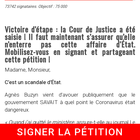
73742 signataires. Objectif : 75 000
Victoire d’étape : la Cour de Justice a été
saisie ! Il faut maintenant s’assurer qu’elle
n’enterre pas cette affaire d’État.
Mobilisez-vous en signant et partageant
cette pétition !
Madame, Monsieur,
C’est un scandale d’État.
Agnès Buzyn vient d’avouer publiquement que le
gouvernement SAVAIT à quel point le Coronavirus était
dangereux.
« Quand j’ai quitté le ministère,
assure-t-elle au journal Le
SIGNER LA PÉTITION
Monde,
je pleurais parce que je savais que la vague du
tsunami était devant nous. »