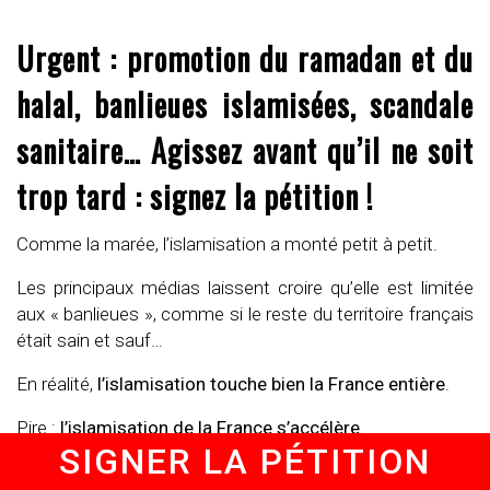
Urgent : promotion du ramadan et du
halal, banlieues islamisées, scandale
sanitaire… Agissez avant qu’il ne soit
trop tard : signez la pétition !
Comme la marée, l’islamisation a monté petit à petit.
Les principaux médias laissent croire qu’elle est limitée
aux « banlieues », comme si le reste du territoire français
était sain et sauf…
En réalité,
l’islamisation touche bien la France entière
.
Pire :
l’islamisation de la France s’accélère.
SIGNER LA PÉTITION
Par peur d’être accusé de « discrimination »,