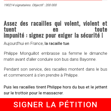
190214 signataires. Objectif : 200 000
Assez des racailles qui volent, violent et
tuent en toute
impunité : signez pour exiger la sécurité !
Aujourd’hui en France,
la racaille tue
.
Philippe Monguillot embrasse sa femme le dimanche
matin avant d’aller conduire son bus dans Bayonne.
Pendant son service, des racailles montent dans le bus
et commencent à s’en prendre à Philippe.
Puis les racailles tirent Philippe hors du bus et
le jettent
sur le trottoir pour le massacrer
.
SIGNER LA PÉTITION
Les coups pleuvent.
Des coups de pieds au torse.