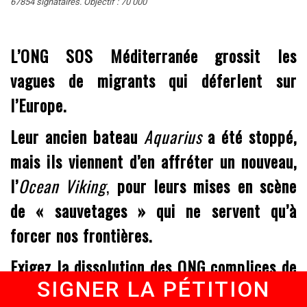
67854 signataires. Objectif : 70 000
L’ONG SOS Méditerranée grossit les
vagues de migrants qui déferlent sur
l’Europe.
Leur ancien bateau
Aquarius
a été stoppé,
mais ils viennent d’en affréter un nouveau,
l’
Ocean Viking
,
pour leurs mises en scène
de « sauvetages » qui ne servent qu’à
forcer nos frontières.
Exigez la dissolution des ONG complices de
SIGNER LA PÉTITION
l’immigration massive. Signez la pétition !